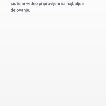
sistemi vedno pripravljeni na najboljše
delovanje.
Stopite v stik z nami