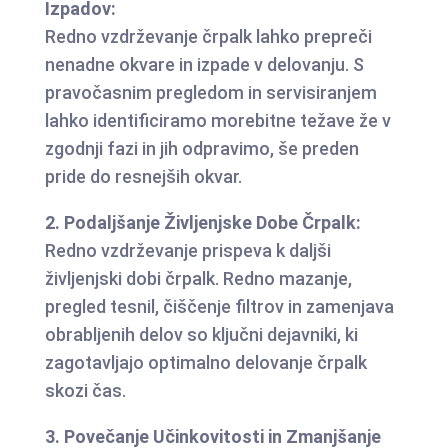
Izpadov:
Redno vzdrževanje črpalk lahko prepreči
nenadne okvare in izpade v delovanju. S
pravočasnim pregledom in servisiranjem
lahko identificiramo morebitne težave že v
zgodnji fazi in jih odpravimo, še preden
pride do resnejših okvar.
2. Podaljšanje Življenjske Dobe Črpalk:
Redno vzdrževanje prispeva k daljši
življenjski dobi črpalk. Redno mazanje,
pregled tesnil, čiščenje filtrov in zamenjava
obrabljenih delov so ključni dejavniki, ki
zagotavljajo optimalno delovanje črpalk
skozi čas.
3. Povečanje Učinkovitosti in Zmanjšanje