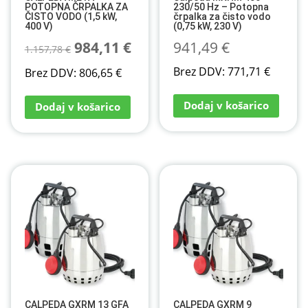
POTOPNA ČRPALKA ZA
230/50 Hz – Potopna
ČISTO VODO (1,5 kW,
črpalka za čisto vodo
400 V)
(0,75 kW, 230 V)
Izvirna
Trenutna
984,11
€
941,49
€
1.157,78
€
cena
cena
Brez DDV:
771,71
€
Brez DDV:
806,65
€
je
je:
Dodaj v košarico
Dodaj v košarico
bila:
984,11 €.
1.157,78 €.
CALPEDA GXRM 13 GFA
CALPEDA GXRM 9