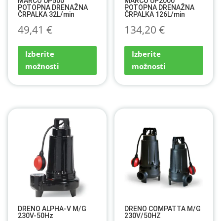
MARCO UP500
MARCO UP2000
POTOPNA DRENAŽNA
POTOPNA DRENAŽNA
ČRPALKA 32L/min
ČRPALKA 126L/min
49,41
€
134,20
€
Ta
Ta
Izberite
Izberite
izdelek
izdel
možnosti
možnosti
ima
ima
več
več
različic.
različ
Možnosti
Možn
lahko
lahko
izberete
izber
na
na
strani
stran
izdelka
izdel
DRENO ALPHA-V M/G
DRENO COMPATTA M/G
230V-50Hz
230V/50HZ