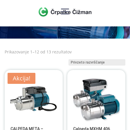
Prikazovanje 1–12 od 13 rezultatov
Akcija!
CALPEDA META –
Calpeda MXHM 406