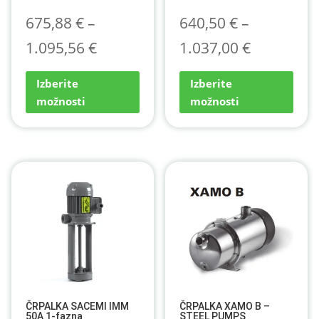
675,88
€
–
640,50
€
–
Cenovni
Cenovni
1.095,56
€
1.037,00
€
razpon:
Ta
razpon:
Ta
Izberite
Izberite
izdelek
izdel
od
od
možnosti
možnosti
ima
ima
675,88 €
640,50 €
več
več
različic.
različ
do
do
Možnosti
Možn
1.095,56 €
1.037,00 
lahko
lahko
izberete
izber
na
na
strani
stran
izdelka
izdel
ČRPALKA SACEMI IMM
ČRPALKA XAMO B –
50A 1-fazna
STEEL PUMPS