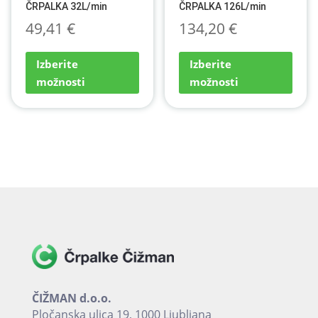
ČRPALKA 32L/min
ČRPALKA 126L/min
49,41
€
134,20
€
Ta
Ta
Izberite
Izberite
izdelek
izdel
možnosti
možnosti
ima
ima
več
več
različic.
različ
Možnosti
Možn
lahko
lahko
izberete
izber
na
na
strani
stran
izdelka
izdel
ČIŽMAN d.o.o.
Pločanska ulica 19, 1000 Ljubljana