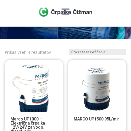
Prikaz vseh 4 rezultatov
Marco UP1000 –
MARCO UP1500 95L/min
Električna črpalka
12V/24V za vodo,