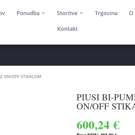
ov
Ponudba
Storitve
Trgovina
O 
Kontakt
Črpalke
Franklin elektro motorji
Rezervni deli
A Z ON/OFF STIKALOM
PIUSI BI-PU
ON/OFF STI
600,24
€
Brez DDV:
492,00
€