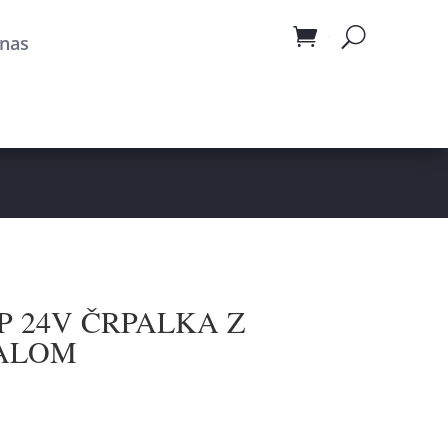
nas
Cart
MP 24V ČRPALKA Z
KALOM