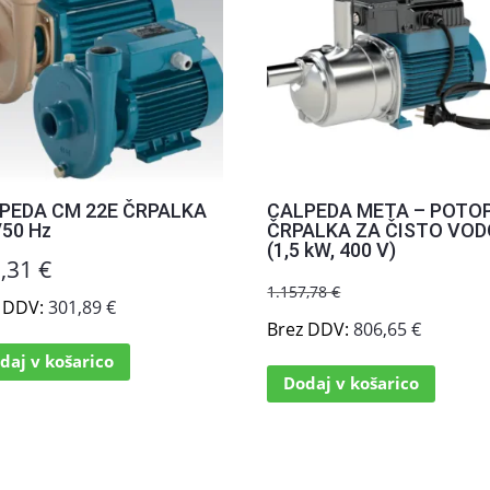
PEDA CM 22E ČRPALKA
CALPEDA META – POTO
/50 Hz
ČRPALKA ZA ČISTO VO
(1,5 kW, 400 V)
8,31
€
Izvirna
Tren
984,11
€
1.157,78
€
z DDV:
301,89
€
cena
cena
Brez DDV:
806,65
€
je
je:
daj v košarico
Dodaj v košarico
bila:
984,1
1.157,78 €.