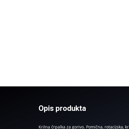
Opis produkta
Krilna črpalka za gorivo. Pomična, rotacijska, k