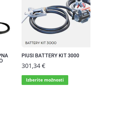
PNA
PIUSI BATTERY KIT 3000
DO
301,34
€
Ta
utna
Izberite možnosti
izdelek
ima
več
različic.
1 €.
Možnosti
lahko
izberete