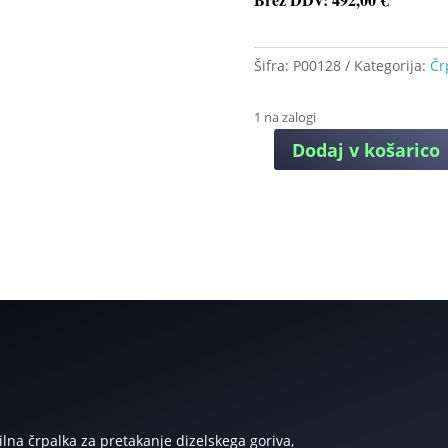
Šifra:
P00128
Kategorija:
Čr
1 na zalogi
Dodaj v košarico
PIUSI
BI-
PUMP
24V
ČRPALKA
Z
ON/OFF
STIKALOM
količina
rilna črpalka za pretakanje dizelskega goriva,