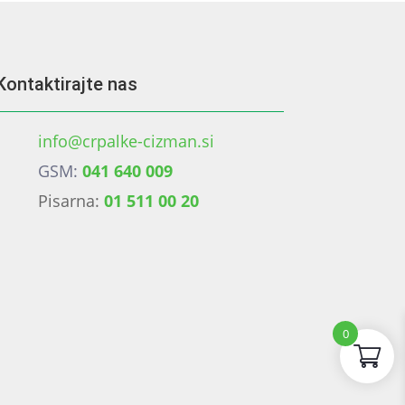
na
strani
izdelka
Kontaktirajte nas
info@crpalke-cizman.si
GSM:
041 640 009
Pisarna:
01 511 00 20
0