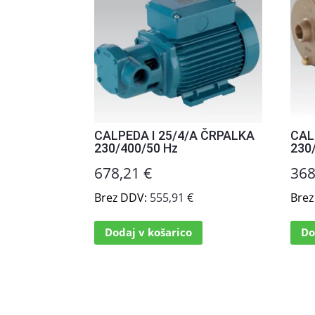
CALPEDA I 25/4/A ČRPALKA
CAL
230/400/50 Hz
230
678,21
€
36
Brez DDV:
555,91
€
Bre
Dodaj v košarico
Do