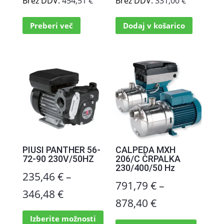
Brez DDV:
454,51
€
Brez DDV:
331,00
€
Preberi več
Dodaj v košarico
PIUSI PANTHER 56-
CALPEDA MXH
72-90 230V/50HZ
206/C ČRPALKA
230/400/50 Hz
235,46
€
–
791,79
€
–
Cenovni
346,48
€
Cenovni
878,40
€
razpon:
Ta
razpon:
Ta
Izberite možnosti
izdelek