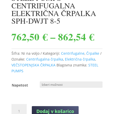
CENTRIFUGALNA
ELEKTRIČNA ČRPALKA
SPH-DWJT 8-5
Cen
762,50
€
–
862,54
€
razp
od
Šifra:
Ni na voljo
Kategoriji:
Centrifugalne
,
Črpalke
762,
Oznake:
Centrifugalna črpalka
,
Električna črpalka
,
VEČSTOPENJSKA ČRPALKA
Blagovna znamka:
STEEL
do
PUMPS
862,
Napetost
STEEL
Dodaj v košarico
PUMPS