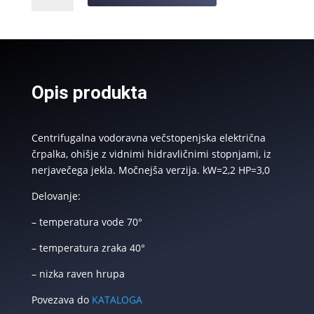
CENTRIFUGALNA
ELEKTRIČNA
ČRPALKA
SPH-
DWJT
Opis produkta
8-
5
količina
Centrifugalna vodoravna večstopenjska električna
črpalka, ohišje z vidnimi hidravličnimi stopnjami, iz
nerjavečega jekla. Močnejša verzija. kW=2,2 HP=3,0
Delovanje:
– temperatura vode 70°
– temperatura zraka 40°
– nizka raven hrupa
Povezava do
KATALOGA