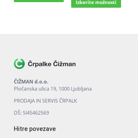
od
Izberite možnosti
izdelek
ima
od
235,46 €
ima
več
791,79 €
več
različic.
do
različic.
do
Možnosti
346,48 €
Možnost
lahko
878,40 €
lahko
izberete
izberete
na
na
strani
strani
izdelka
izdelka
ČIŽMAN d.o.o.
Pločanska ulica 19, 1000 Ljubljana
PRODAJA IN SERVIS ČRPALK
DŠ: SI45462569
Hitre povezave