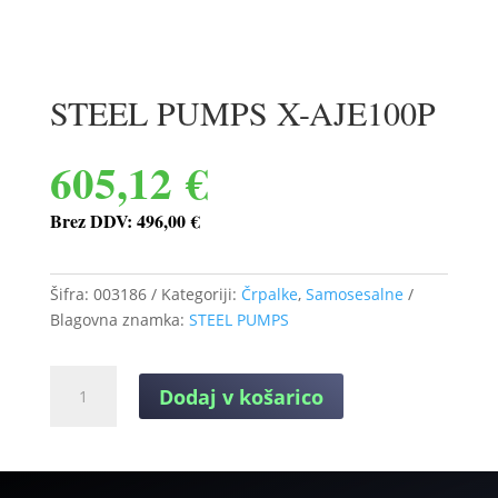
STEEL PUMPS X-AJE100P
605,12
€
Brez DDV:
496,00
€
Šifra:
003186
Kategoriji:
Črpalke
,
Samosesalne
Blagovna znamka:
STEEL PUMPS
STEEL
Dodaj v košarico
PUMPS
X-
AJE100P
količina