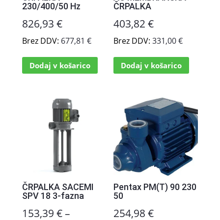
230/400/50 Hz
ČRPALKA
826,93
€
403,82
€
Brez DDV:
677,81
€
Brez DDV:
331,00
€
Dodaj v košarico
Dodaj v košarico
ČRPALKA SACEMI
Pentax PM(T) 90 230
SPV 18 3-fazna
50
153,39
€
–
254,98
€