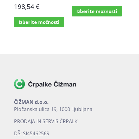
Cenovni
Ta
198,54
€
Izberite možnosti
izdelek
razpon:
Ta
ima
Izberite možnosti
izdelek
od
več
ima
različic.
153,39 €
več
Možnost
različic.
do
lahko
Možnosti
198,54 €
izberete
lahko
na
izberete
strani
na
izdelka
strani
izdelka
ČIŽMAN d.o.o.
Pločanska ulica 19, 1000 Ljubljana
PRODAJA IN SERVIS ČRPALK
DŠ: SI45462569