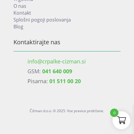
O nas
Kontakt
Splošni pogoji poslovanja
Blog
Kontaktirajte nas
info@crpalke-cizman.si
GSM:
041 640 009
Pisarna:
01 511 00 20
Čižman d.o.o. © 2025. Vse pravice pridržane.
0