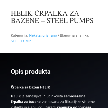
HELIK ČRPALKA ZA
BAZENE – STEEL PUMPS
Kategorija:
Nekategorizirano
Blagovna znamka:
STEEL PUMPS
Opis produkta
Črpalka za bazen HELIK
HELIK
je zanesljiva in učinkovita
samosesalna
črpalka za bazene
, zasnovana za filtracijske sisteme
v sladki in slani vodi. Zaradi
kemijsko odpornega