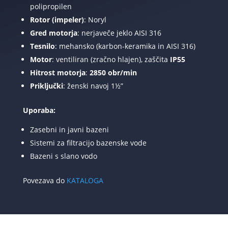
polipropilen
Rotor (impeler)
: Noryl
Gred motorja
: nerjaveče jeklo AISI 316
Tesnilo
: mehansko (karbon-keramika in AISI 316)
Motor
: ventiliran (zračno hlajen), zaščita
IP55
Hitrost motorja
:
2850 obr/min
Priključki
: ženski navoj 1½”
Uporaba:
Zasebni in javni bazeni
Sistemi za filtracijo bazenske vode
Bazeni s slano vodo
Povezava do
KATALOGA