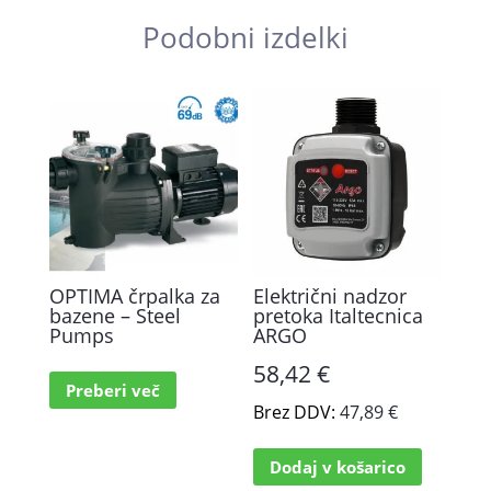
Podobni izdelki
OPTIMA črpalka za
Električni nadzor
bazene – Steel
pretoka Italtecnica
Pumps
ARGO
58,42
€
Preberi več
Brez DDV:
47,89
€
Dodaj v košarico