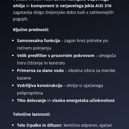
ohišja
in
komponent iz nerjavečega jekla AISI 316
zagotavlja dolgo življenjsko dobo tudi v zahtevnejših
pogojih.
Ključne prednosti:
Samosesalna funkcija
– zagon brez potrebe po
ročnem polnjenju
Velik predfilter s prozornim pokrovom
– omogoča
hitro čiščenje in kontrolo
Primerna za slano vodo
– idealna izbira za morske
bazene
Vzdržljiva konstrukcija
– ohišje iz ojačanega
polipropilena
Tiho delovanje
in
visoka energetska učinkovitost
Tehnične lastnosti:
Telo črpalke in difuzor
: kemično odporen, ojačan