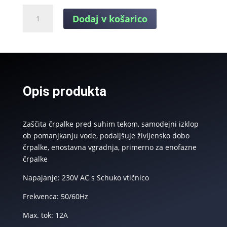
Zaščita
Dodaj v košarico
pred
suhim
tekom
za
enofazne
črpalke
Opis produkta
količina
Zaščita črpalke pred suhim tekom, samodejni izklop
ob pomanjkanju vode, podaljšuje življensko dobo
črpalke, enostavna vgradnja, primerno za enofazne
črpalke
Napajanje: 230V AC s Schuko vtičnico
Frekvenca: 50/60Hz
Max. tok: 12A