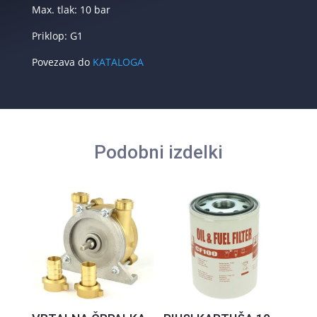
Max. tlak: 10 bar
Priklop: G1
Povezava do
KATALOGA
Podobni izdelki