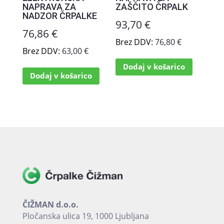
NAPRAVA ZA
ZAŠČITO ČRPALK
NADZOR ČRPALKE
93,70
€
76,86
€
Brez DDV:
76,80
€
Brez DDV:
63,00
€
Dodaj v košarico
Dodaj v košarico
ČIŽMAN d.o.o.
Pločanska ulica 19, 1000 Ljubljana