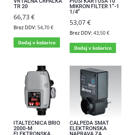
VRTALNA ČRPALKA
PIUSI KARTUŠA 10
TR 20
MIKRON FILTER 1”-1
1/4”
66,73
€
53,07
€
Brez DDV:
54,70
€
Brez DDV:
43,50
€
Dodaj v košarico
Dodaj v košarico
ITALTECNICA BRIO
CALPEDA SMAT
2000-M
ELEKTRONSKA
ELEKTRONSKA
NAPRAVA ZA