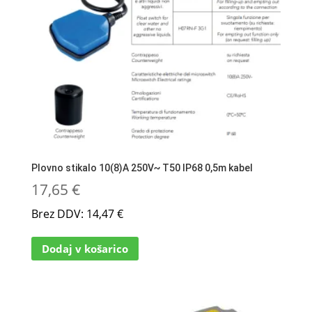
izdelka
Plovno stikalo 10(8)A 250V~ T50 IP68 0,5m kabel
17,65
€
Brez DDV:
14,47
€
Dodaj v košarico