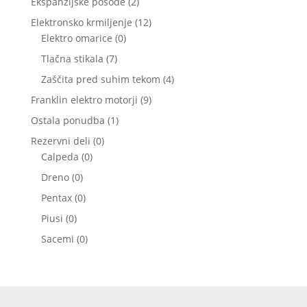
2
Ekspanzijske posode
2
izdelka
12
Elektronsko krmiljenje
12
0
izdelkov
Elektro omarice
0
izdelkov
7
Tlačna stikala
7
izdelkov
4
Zaščita pred suhim tekom
4
izdelki
9
Franklin elektro motorji
9
izdelkov
1
Ostala ponudba
1
izdelek
0
Rezervni deli
0
0
izdelkov
Calpeda
0
izdelkov
0
Dreno
0
izdelkov
0
Pentax
0
izdelkov
0
Piusi
0
izdelkov
0
Sacemi
0
izdelkov