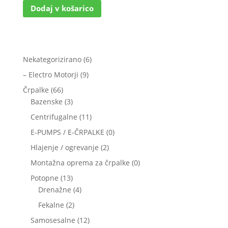
Dodaj v košarico
6
Nekategorizirano
6
izdelkov
9
– Electro Motorji
9
izdelkov
66
Črpalke
66
izdelkov
3
Bazenske
3
izdelki
11
Centrifugalne
11
izdelkov
0
E-PUMPS / E-ČRPALKE
0
izdelkov
2
Hlajenje / ogrevanje
2
izdelka
0
Montažna oprema za črpalke
0
izdelkov
13
Potopne
13
izdelkov
4
Drenažne
4
izdelki
2
Fekalne
2
izdelka
12
Samosesalne
12