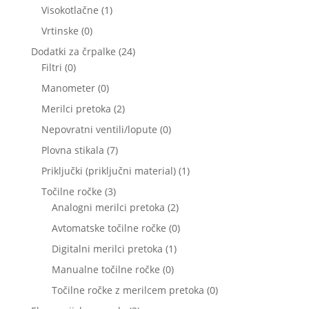
izdelkov
1
Visokotlačne
1
izdelek
0
Vrtinske
0
izdelkov
24
Dodatki za črpalke
24
0
izdelkov
Filtri
0
izdelkov
0
Manometer
0
izdelkov
2
Merilci pretoka
2
izdelka
0
Nepovratni ventili/lopute
0
izdelkov
7
Plovna stikala
7
izdelkov
1
Priključki (priključni material)
1
izdelek
3
Točilne ročke
3
izdelki
2
Analogni merilci pretoka
2
izdelka
0
Avtomatske točilne ročke
0
izdelkov
1
Digitalni merilci pretoka
1
izdelek
0
Manualne točilne ročke
0
izdelkov
0
Točilne ročke z merilcem pretoka
0
izdelkov