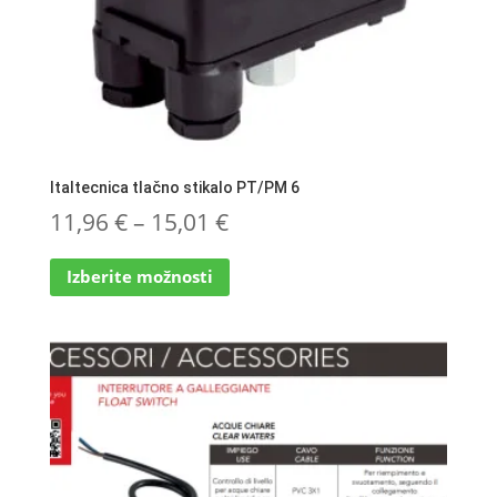
Italtecnica tlačno stikalo PT/PM 6
Cenovni
11,96
€
–
15,01
€
Ta
razpon:
Izberite možnosti
izdelek
od
ima
več
11,96 €
različic.
do
Možnosti
lahko
15,01 €
izberete
na
strani