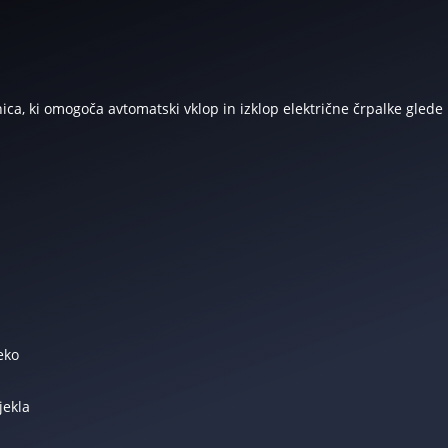
cnica, ki omogoča avtomatski vklop in izklop električne črpalke glede
eko
jekla