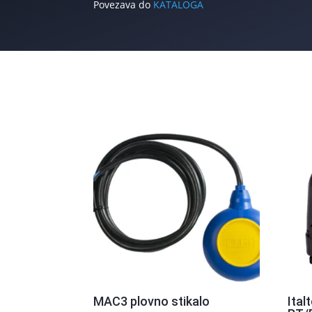
Povezava do
KATALOGA
MAC3 plovno stikalo
Ital