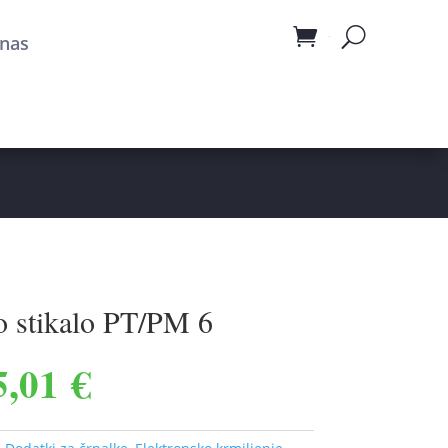
nas
Cart
no stikalo PT/PM 6
Cenovni
5,01
€
razpon: