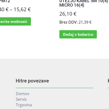
PM12
UTEŽJO KABEL 5M 10(4)
MICRO 16(4)
Cenovni
,40
€
–
15,62
€
26,10
€
razpon:
Ta
berite možnosti
Brez DDV:
21,39
€
izdelek
od
ima
14,40 €
Dodaj v košarico
več
različic.
do
Možnosti
15,62 €
lahko
izberete
na
strani
izdelka
Hitre povezave
Domov
Servis
Trgovina