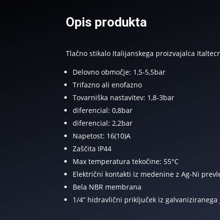
Opis produkta
Tlačno stikalo Italijanskega proizvajalca Italte
Delovno območje: 1,5-5,5bar
Trifazno ali enofazno
Tovarniška nastavitev: 1,8-3bar
diferencial: 0,8bar
diferencial: 2,2bar
Napetost: 16(10)A
Zaščita IP44
Max temperatura tekočine: 55°C
Električni kontakti iz medenine z Ag-Ni prevl
Bela NBR membrana
1/4” hidravlični priključek iz galvaniziranega 