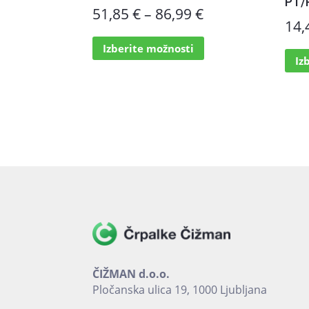
PT/
Cenovni
51,85
€
–
86,99
€
14
razpon:
Ta
Izberite možnosti
izdelek
od
Iz
ima
51,85 €
več
različic.
do
Možnosti
86,99 €
lahko
izberete
na
strani
izdelka
ČIŽMAN d.o.o.
Pločanska ulica 19, 1000 Ljubljana