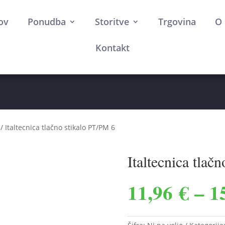
ov
Ponudba
Storitve
Trgovina
O 
Kontakt
Črpalke
Franklin elektro motorji
Rezervni deli
/ Italtecnica tlačno stikalo PT/PM 6
Italtecnica tlač
11,96
€
–
1