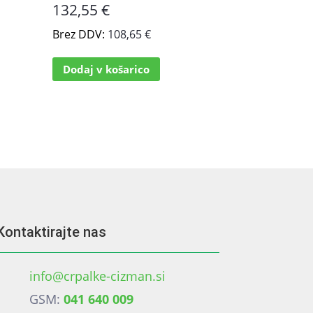
132,55
€
Brez DDV:
108,65
€
Dodaj v košarico
Kontaktirajte nas
info@crpalke-cizman.si
GSM:
041 640 009