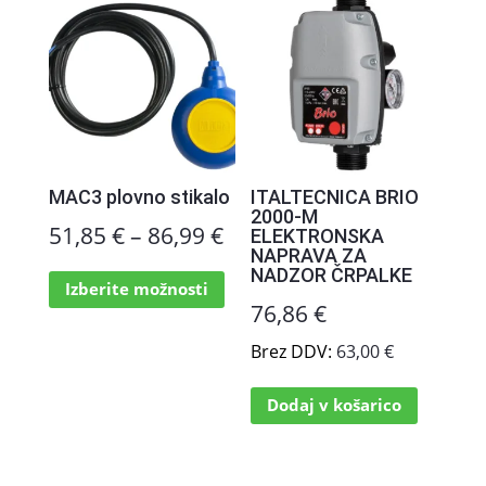
izberete
na
strani
izdelka
MAC3 plovno stikalo
ITALTECNICA BRIO
2000-M
Cenovni
51,85
€
–
86,99
€
ELEKTRONSKA
NAPRAVA ZA
razpon:
Ta
NADZOR ČRPALKE
Izberite možnosti
izdelek
od
76,86
€
ima
51,85 €
Brez DDV:
63,00
€
več
različic.
do
Dodaj v košarico
Možnosti
86,99 €
lahko
izberete