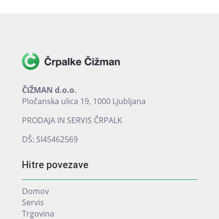
na
strani
izdelka
ČIŽMAN d.o.o.
Pločanska ulica 19, 1000 Ljubljana
PRODAJA IN SERVIS ČRPALK
DŠ: SI45462569
Hitre povezave
Domov
Servis
Trgovina