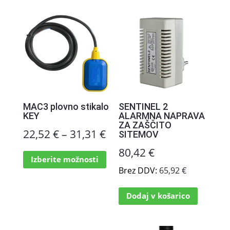
MAC3 plovno stikalo
SENTINEL 2
KEY
ALARMNA NAPRAVA
ZA ZAŠČITO
Cenovni
22,52
€
–
31,31
€
SITEMOV
razpon:
Ta
80,42
€
Izberite možnosti
izdelek
od
Brez DDV:
65,92
€
ima
22,52 €
več
Dodaj v košarico
različic.
do
Možnosti
31,31 €
lahko