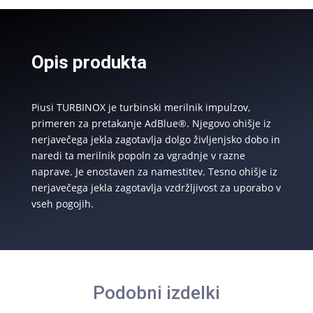
PULSE
METER
F0042000A
Opis produkta
količina
Piusi TURBINOX je turbinski merilnik impulzov,
primeren za pretakanje AdBlue®. Njegovo ohišje iz
nerjavečega jekla zagotavlja dolgo življenjsko dobo in
naredi ta merilnik popoln za vgradnje v razne
naprave. Je enostaven za namestitev. Tesno ohišje iz
nerjavečega jekla zagotavlja vzdržljivost za uporabo v
vseh pogojih.
Podobni izdelki