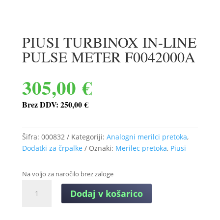
PIUSI TURBINOX IN-LINE
PULSE METER F0042000A
305,00
€
Brez DDV:
250,00
€
Šifra:
000832
Kategoriji:
Analogni merilci pretoka
,
Dodatki za črpalke
Oznaki:
Merilec pretoka
,
Piusi
Na voljo za naročilo brez zaloge
PIUSI
Dodaj v košarico
TURBINOX
IN-
LINE