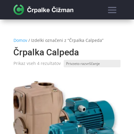
Domov
/ Izdelki označeni z “Črpalka Calpeda”
Črpalka Calpeda
Prikaz vseh 4 rezultatov