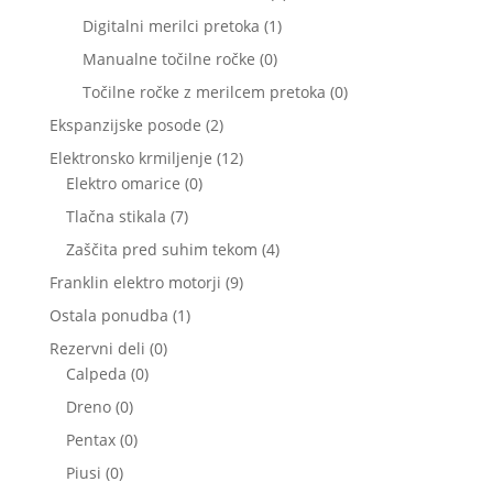
izdelkov
1
Digitalni merilci pretoka
1
izdelek
0
Manualne točilne ročke
0
izdelkov
0
Točilne ročke z merilcem pretoka
0
izdelkov
2
Ekspanzijske posode
2
izdelka
12
Elektronsko krmiljenje
12
0
izdelkov
Elektro omarice
0
izdelkov
7
Tlačna stikala
7
izdelkov
4
Zaščita pred suhim tekom
4
izdelki
9
Franklin elektro motorji
9
izdelkov
1
Ostala ponudba
1
izdelek
0
Rezervni deli
0
0
izdelkov
Calpeda
0
izdelkov
0
Dreno
0
izdelkov
0
Pentax
0
izdelkov
0
Piusi
0