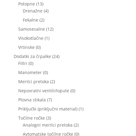
izdelkov
13
Potopne
13
izdelkov
4
Drenažne
4
izdelki
2
Fekalne
2
izdelka
12
Samosesalne
12
izdelkov
1
Visokotlačne
1
izdelek
0
Vrtinske
0
izdelkov
24
Dodatki za črpalke
24
0
izdelkov
Filtri
0
izdelkov
0
Manometer
0
izdelkov
2
Merilci pretoka
2
izdelka
0
Nepovratni ventili/lopute
0
izdelkov
7
Plovna stikala
7
izdelkov
1
Priključki (priključni material)
1
izdelek
3
Točilne ročke
3
izdelki
2
Analogni merilci pretoka
2
izdelka
0
Avtomatske točilne ročke
0