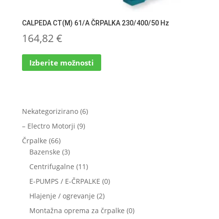
CALPEDA CT(M) 61/A ČRPALKA 230/400/50 Hz
164,82
€
Ta
Izberite možnosti
izdelek
ima
več
različic.
Možnosti
6
Nekategorizirano
6
lahko
izdelkov
9
– Electro Motorji
9
izberete
izdelkov
66
Črpalke
66
na
izdelkov
3
Bazenske
3
strani
izdelki
izdelka
11
Centrifugalne
11
izdelkov
0
E-PUMPS / E-ČRPALKE
0
izdelkov
2
Hlajenje / ogrevanje
2
izdelka
0
Montažna oprema za črpalke
0