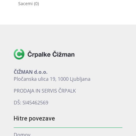
izdelkov
0
Sacemi
0
izdelkov
ČIŽMAN d.o.o.
Pločanska ulica 19, 1000 Ljubljana
PRODAJA IN SERVIS ČRPALK
DŠ: SI45462569
Hitre povezave
Domov