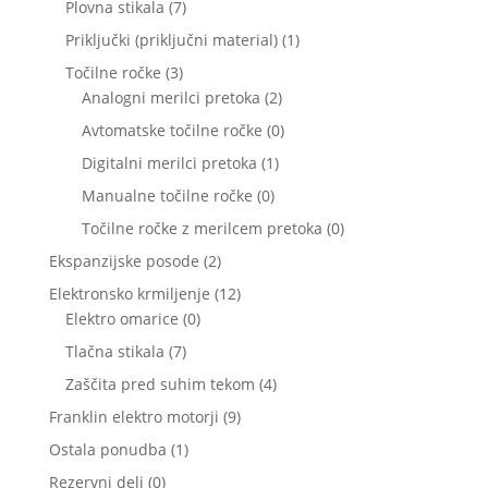
7
Plovna stikala
7
izdelkov
1
Priključki (priključni material)
1
izdelek
3
Točilne ročke
3
izdelki
2
Analogni merilci pretoka
2
izdelka
0
Avtomatske točilne ročke
0
izdelkov
1
Digitalni merilci pretoka
1
izdelek
0
Manualne točilne ročke
0
izdelkov
0
Točilne ročke z merilcem pretoka
0
izdelkov
2
Ekspanzijske posode
2
izdelka
12
Elektronsko krmiljenje
12
0
izdelkov
Elektro omarice
0
izdelkov
7
Tlačna stikala
7
izdelkov
4
Zaščita pred suhim tekom
4
izdelki
9
Franklin elektro motorji
9
izdelkov
1
Ostala ponudba
1
izdelek
0
Rezervni deli
0