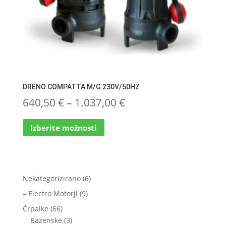
DRENO COMPATTA M/G 230V/50HZ
Cenovni
640,50
€
–
1.037,00
€
Ta
razpon:
Izberite možnosti
izdelek
od
ima
več
640,50 €
različic.
do
Možnosti
6
Nekategorizirano
6
lahko
1.037,00 €
izdelkov
9
– Electro Motorji
9
izberete
izdelkov
66
Črpalke
66
na
izdelkov
3
Bazenske
3
strani