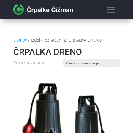
Domov
/ Izdelki označeni z “ČRPALKA DRENO”
ČRPALKA DRENO
Prikaz rezultata