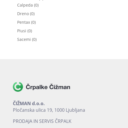
0
izdelkov
Calpeda
0
izdelkov
0
Dreno
0
izdelkov
0
Pentax
0
izdelkov
0
Piusi
0
izdelkov
0
Sacemi
0
izdelkov
ČIŽMAN d.o.o.
Pločanska ulica 19, 1000 Ljubljana
PRODAJA IN SERVIS ČRPALK