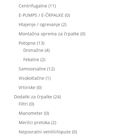
izdelki
izdelka
11
Centrifugalne
11
izdelkov
0
E-PUMPS / E-ČRPALKE
0
izdelkov
2
Hlajenje / ogrevanje
2
izdelka
0
Montažna oprema za črpalke
0
izdelkov
13
Potopne
13
izdelkov
4
Drenažne
4
izdelki
2
Fekalne
2
izdelka
12
Samosesalne
12
izdelkov
1
Visokotlačne
1
izdelek
0
Vrtinske
0
izdelkov
24
Dodatki za črpalke
24
0
izdelkov
Filtri
0
izdelkov
0
Manometer
0
izdelkov
2
Merilci pretoka
2
izdelka
0
Nepovratni ventili/lopute
0
izdelkov