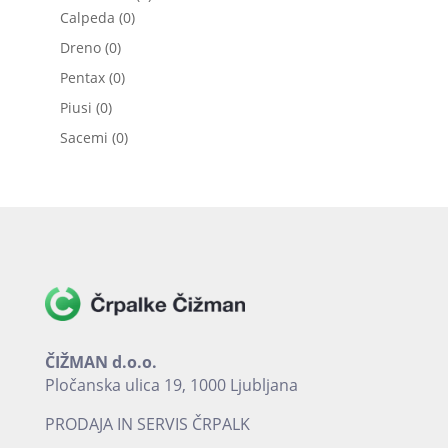
0
izdelkov
Calpeda
0
izdelkov
0
Dreno
0
izdelkov
0
Pentax
0
izdelkov
0
Piusi
0
izdelkov
0
Sacemi
0
izdelkov
ČIŽMAN d.o.o.
Pločanska ulica 19, 1000 Ljubljana
PRODAJA IN SERVIS ČRPALK