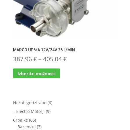
MARCO UP6/A 12V/24V 26 L/MIN
Cenovni
387,96
€
–
405,04
€
Ta
razpon:
Izberite možnosti
izdelek
od
ima
več
387,96 €
različic.
do
Možnosti
6
Nekategorizirano
6
lahko
405,04 €
izdelkov
9
– Electro Motorji
9
izberete
izdelkov
66
Črpalke
66
na
izdelkov
3
Bazenske
3
strani