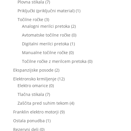
7
Plovna stikala
7
izdelkov
1
Priključki (priključni material)
1
izdelek
3
Točilne ročke
3
izdelki
2
Analogni merilci pretoka
2
izdelka
0
Avtomatske točilne ročke
0
izdelkov
1
Digitalni merilci pretoka
1
izdelek
0
Manualne točilne ročke
0
izdelkov
0
Točilne ročke z merilcem pretoka
0
izdelkov
2
Ekspanzijske posode
2
izdelka
12
Elektronsko krmiljenje
12
0
izdelkov
Elektro omarice
0
izdelkov
7
Tlačna stikala
7
izdelkov
4
Zaščita pred suhim tekom
4
izdelki
9
Franklin elektro motorji
9
izdelkov
1
Ostala ponudba
1
izdelek
0
Rezervni deli
0