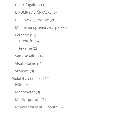
izdelki
izdelka
11
Centrifugalne
11
izdelkov
0
E-PUMPS / E-ČRPALKE
0
izdelkov
2
Hlajenje / ogrevanje
2
izdelka
0
Montažna oprema za črpalke
0
izdelkov
13
Potopne
13
izdelkov
4
Drenažne
4
izdelki
2
Fekalne
2
izdelka
12
Samosesalne
12
izdelkov
1
Visokotlačne
1
izdelek
0
Vrtinske
0
izdelkov
24
Dodatki za črpalke
24
0
izdelkov
Filtri
0
izdelkov
0
Manometer
0
izdelkov
2
Merilci pretoka
2
izdelka
0
Nepovratni ventili/lopute
0
izdelkov