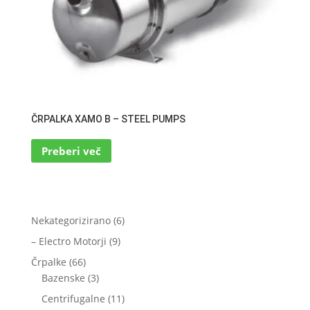
ČRPALKA XAMO B – STEEL PUMPS
Preberi več
6
Nekategorizirano
6
izdelkov
9
– Electro Motorji
9
izdelkov
66
Črpalke
66
izdelkov
3
Bazenske
3
izdelki
11
Centrifugalne
11