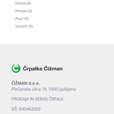
izdelkov
0
Dreno
0
izdelkov
0
Pentax
0
izdelkov
0
Piusi
0
izdelkov
0
Sacemi
0
izdelkov
ČIŽMAN d.o.o.
Pločanska ulica 19, 1000 Ljubljana
PRODAJA IN SERVIS ČRPALK
DŠ: SI45462569