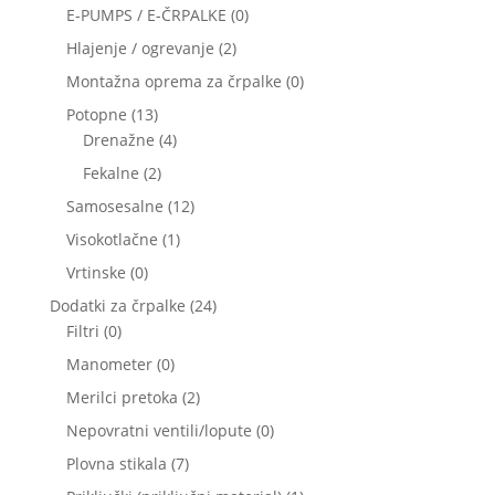
izdelkov
0
E-PUMPS / E-ČRPALKE
0
izdelkov
2
Hlajenje / ogrevanje
2
izdelka
0
Montažna oprema za črpalke
0
izdelkov
13
Potopne
13
izdelkov
4
Drenažne
4
izdelki
2
Fekalne
2
izdelka
12
Samosesalne
12
izdelkov
1
Visokotlačne
1
izdelek
0
Vrtinske
0
izdelkov
24
Dodatki za črpalke
24
0
izdelkov
Filtri
0
izdelkov
0
Manometer
0
izdelkov
2
Merilci pretoka
2
izdelka
0
Nepovratni ventili/lopute
0
izdelkov
7
Plovna stikala
7
izdelkov