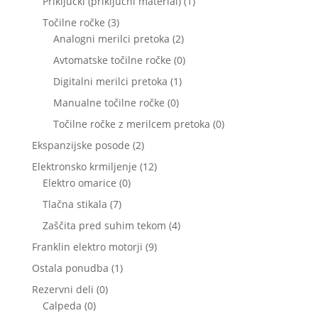
1
Priključki (priključni material)
1
izdelek
3
Točilne ročke
3
izdelki
2
Analogni merilci pretoka
2
izdelka
0
Avtomatske točilne ročke
0
izdelkov
1
Digitalni merilci pretoka
1
izdelek
0
Manualne točilne ročke
0
izdelkov
0
Točilne ročke z merilcem pretoka
0
izdelkov
2
Ekspanzijske posode
2
izdelka
12
Elektronsko krmiljenje
12
0
izdelkov
Elektro omarice
0
izdelkov
7
Tlačna stikala
7
izdelkov
4
Zaščita pred suhim tekom
4
izdelki
9
Franklin elektro motorji
9
izdelkov
1
Ostala ponudba
1
izdelek
0
Rezervni deli
0
0
izdelkov
Calpeda
0