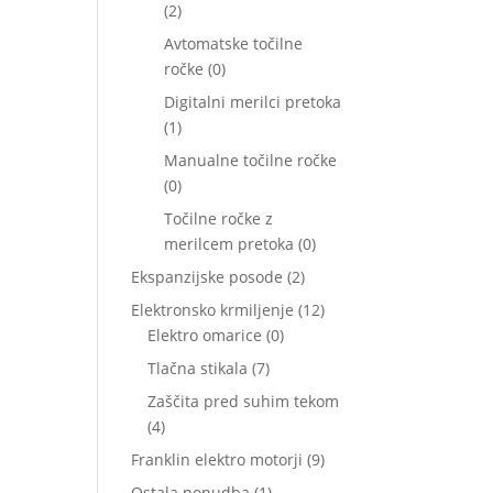
2
2
izdelka
Avtomatske točilne
0
ročke
0
izdelkov
Digitalni merilci pretoka
1
1
izdelek
Manualne točilne ročke
0
0
izdelkov
Točilne ročke z
0
merilcem pretoka
0
izdelkov
2
Ekspanzijske posode
2
izdelka
12
Elektronsko krmiljenje
12
0
izdelkov
Elektro omarice
0
izdelkov
7
Tlačna stikala
7
izdelkov
Zaščita pred suhim tekom
4
4
izdelki
9
Franklin elektro motorji
9
izdelkov
1
Ostala ponudba
1