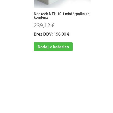
Neotech NTH 10.1 mini črpalka za
kondenz
239,12
€
Brez DDV:
196,00
€
Dodaj v košarico