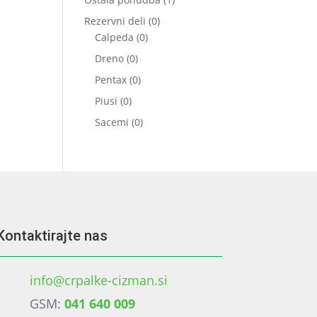
izdelek
0
Rezervni deli
0
0
izdelkov
Calpeda
0
izdelkov
0
Dreno
0
izdelkov
0
Pentax
0
izdelkov
0
Piusi
0
izdelkov
0
Sacemi
0
izdelkov
Kontaktirajte nas
info@crpalke-cizman.si
GSM:
041 640 009