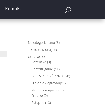
Kontakt
Cart
6
Nekategorizirano
6
izdelkov
9
– Electro Motorji
9
izdelkov
66
Črpalke
66
izdelkov
3
Bazenske
3
izdelki
11
Centrifugalne
11
izdelkov
0
E-PUMPS / E-ČRPALKE
0
izdelkov
2
Hlajenje / ogrevanje
2
izdelka
Montažna oprema za
0
črpalke
0
izdelkov
13
Potopne
13