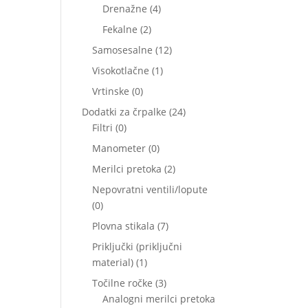
izdelkov
4
Drenažne
4
izdelki
2
Fekalne
2
izdelka
12
Samosesalne
12
izdelkov
1
Visokotlačne
1
izdelek
0
Vrtinske
0
izdelkov
24
Dodatki za črpalke
24
0
izdelkov
Filtri
0
izdelkov
0
Manometer
0
izdelkov
2
Merilci pretoka
2
izdelka
Nepovratni ventili/lopute
0
0
izdelkov
7
Plovna stikala
7
izdelkov
Priključki (priključni
1
material)
1
izdelek
3
Točilne ročke
3
izdelki
Analogni merilci pretoka