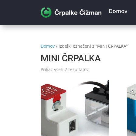
Domov
Domov
/ Izdelki označeni z “MINI ČRPALKA”
MINI ČRPALKA
Prikaz vseh 2 rezultatov