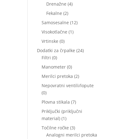
izdelkov
4
Drenažne
4
izdelki
2
Fekalne
2
izdelka
12
Samosesalne
12
izdelkov
1
Visokotlačne
1
izdelek
0
Vrtinske
0
izdelkov
24
Dodatki za črpalke
24
0
izdelkov
Filtri
0
izdelkov
0
Manometer
0
izdelkov
2
Merilci pretoka
2
izdelka
Nepovratni ventili/lopute
0
0
izdelkov
7
Plovna stikala
7
izdelkov
Priključki (priključni
1
material)
1
izdelek
3
Točilne ročke
3
izdelki
Analogni merilci pretoka