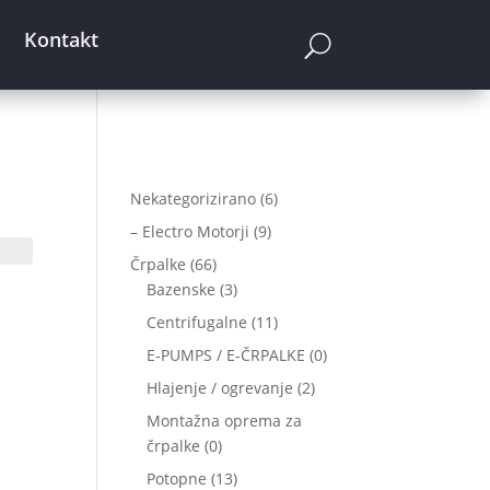
Kontakt
Cart
6
Nekategorizirano
6
izdelkov
9
– Electro Motorji
9
izdelkov
66
Črpalke
66
izdelkov
3
Bazenske
3
izdelki
11
Centrifugalne
11
izdelkov
0
E-PUMPS / E-ČRPALKE
0
izdelkov
2
Hlajenje / ogrevanje
2
izdelka
Montažna oprema za
0
črpalke
0
izdelkov
13
Potopne
13