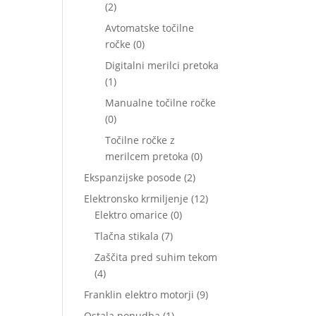
2
2
izdelka
Avtomatske točilne
0
ročke
0
izdelkov
Digitalni merilci pretoka
1
1
izdelek
Manualne točilne ročke
0
0
izdelkov
Točilne ročke z
0
merilcem pretoka
0
izdelkov
2
Ekspanzijske posode
2
izdelka
12
Elektronsko krmiljenje
12
0
izdelkov
Elektro omarice
0
izdelkov
7
Tlačna stikala
7
izdelkov
Zaščita pred suhim tekom
4
4
izdelki
9
Franklin elektro motorji
9
izdelkov
1
Ostala ponudba
1