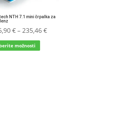
ech NTH 7.1 mini črpalka za
denz
Cenovni
6,90
€
–
235,46
€
Ta
razpon:
zberite možnosti
izdelek
od
ima
več
176,90 €
različic.
do
Možnosti
lahko
235,46 €
izberete
na
strani
izdelka