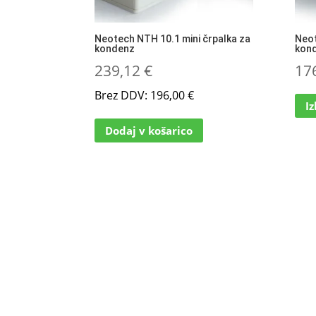
Neotech NTH 10.1 mini črpalka za
Neot
kondenz
kon
239,12
€
17
Brez DDV:
196,00
€
I
Dodaj v košarico