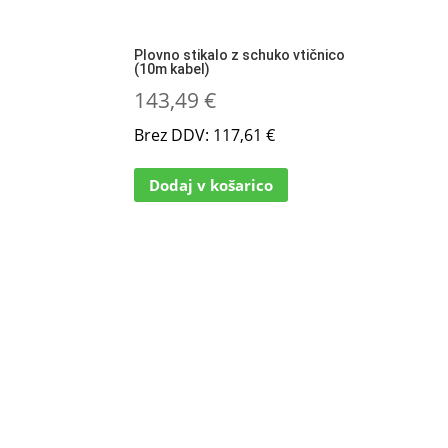
Plovno stikalo z schuko vtičnico
(10m kabel)
143,49
€
Brez DDV:
117,61
€
Dodaj v košarico