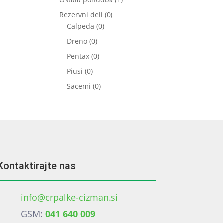
izdelek
0
Rezervni deli
0
0
izdelkov
Calpeda
0
izdelkov
0
Dreno
0
izdelkov
0
Pentax
0
izdelkov
0
Piusi
0
izdelkov
0
Sacemi
0
izdelkov
Kontaktirajte nas
info@crpalke-cizman.si
GSM:
041 640 009